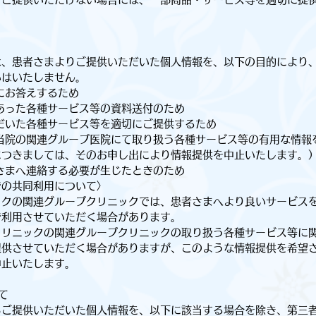
、患者さまよりご提供いただいた個人情報を、以下の目的により
いはいたしません。
にお答えするため
あった各種サービス等の資料送付のため
だいた各種サービス等を適切にご提供するため
当院の関連グループ医院にて取り扱う各種サービス等の有用な情報
につきましては、そのお申し出により情報提供を中止いたします。
さまへ連絡する必要が生じたときのため
での共同利用について〉
クの関連グループクリニックでは、患者さまへより良いサービス
で利用させていただく場合があります。
リニックの関連グループクリニックの取り扱う各種サービス等に
提供させていただく場合がありますが、このような情報提供を希望
中止いたします。
て
ご提供いただいた個人情報を、以下に該当する場合を除き、第三