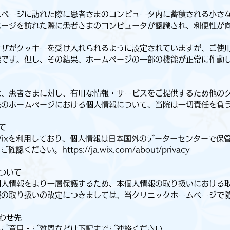
ムページに訪れた際に患者さまのコンピュータ内に蓄積される小さ
ページを訪れた際に患者さまのコンピュータが認識され、利便性が
。
ウザがクッキーを受け入れられるように設定されていますが、ご使
能です。但し、その結果、ホームページの一部の機能が正常に作動
、患者さまに対し、有用な情報・サービスをご提供するため他の
先のホームページにおける個人情報について、当院は一切責任を負
て
ixを利用しており、個人情報は日本国外のデーターセンターで保
さい。https://ja.wix.com/about/privacy
ついて
人情報をより一層保護するため、本個人情報の取り扱いにおける
報の取り扱いの改定につきましては、当クリニックホームページで
わせ先
ご意見・ご質問などは下記までご連絡ください。