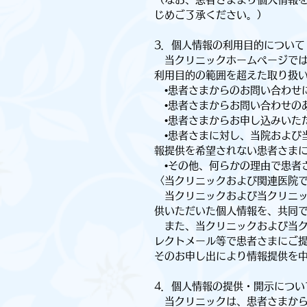
じめご了承ください。）
3．個人情報の利用目的について
当クリニックホームページでは
利用目的の範囲を超えた取り扱
•患者さまからのお問い合わせ
•患者さまからお問い合わせの
•患者さまからお申し込みいた
•患者さまに対し、当院および
報提供を希望されない患者さま
•その他、何らかの理由で患者
〈当クリニックおよび関連医院
当クリニックおよび当クリニッ
供いただいた個人情報を、共同
また、当クリニックおよび当ク
レクトメール等で患者さまにご
そのお申し出により情報提供を
4．個人情報の提供・開示につい
当クリニックは、患者さまから